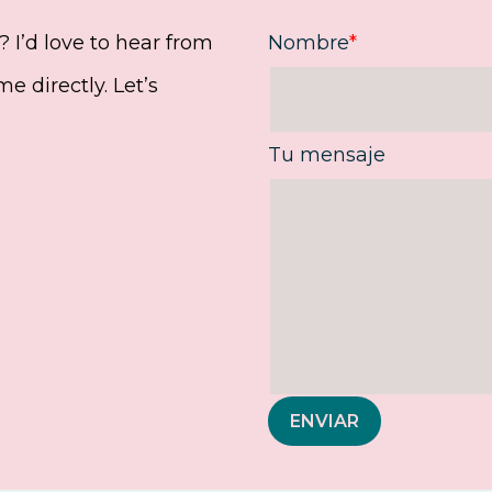
 I’d love to hear from
Nombre
*
e directly. Let’s
Tu mensaje
ENVIAR